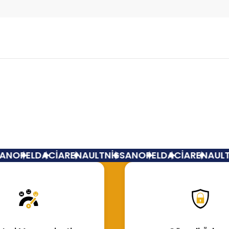
Bu ürüne ilk yorumu siz yapın!
Yorum Yaz
N
OPEL
DACİA
RENAULT
NİSSAN
OPEL
DACİA
RENAULT
N