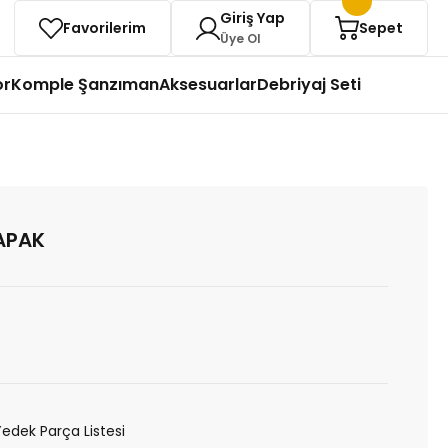
Giriş Yap
Favorilerim
Sepet
Üye Ol
or
Komple Şanzıman
Aksesuarlar
Debriyaj Seti
APAK
Yedek Parça Listesi