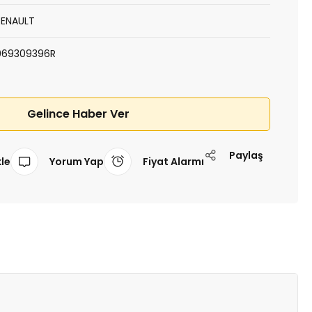
RENAULT
969309396R
Gelince Haber Ver
Paylaş
Yorum Yap
Fiyat Alarmı