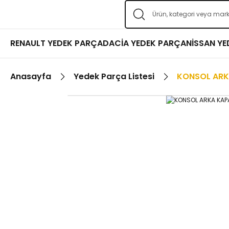
RENAULT YEDEK PARÇA
DACİA YEDEK PARÇA
NİSSAN Y
Anasayfa
Yedek Parça Listesi
KONSOL ARK