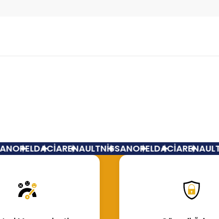
Bu ürüne ilk yorumu siz yapın!
Yorum Yaz
N
OPEL
DACİA
RENAULT
NİSSAN
OPEL
DACİA
RENAULT
N