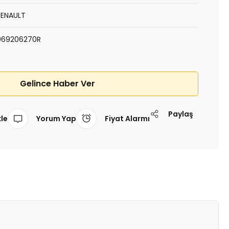
RENAULT
969206270R
Gelince Haber Ver
Paylaş
Yorum Yap
Fiyat Alarmı