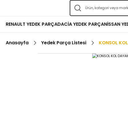
RENAULT YEDEK PARÇA
DACİA YEDEK PARÇA
NİSSAN Y
Anasayfa
Yedek Parça Listesi
KONSOL KO