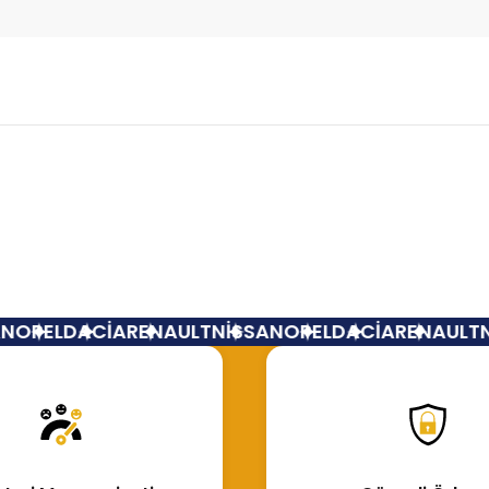
Bu ürüne ilk yorumu siz yapın!
Yorum Yaz
N
OPEL
DACİA
RENAULT
NİSSAN
OPEL
DACİA
RENAULT
N