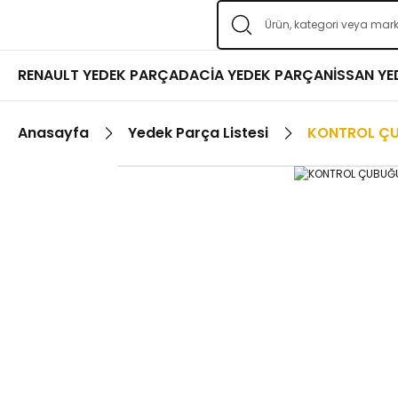
RENAULT YEDEK PARÇA
DACİA YEDEK PARÇA
NİSSAN Y
Anasayfa
Yedek Parça Listesi
KONTROL Ç