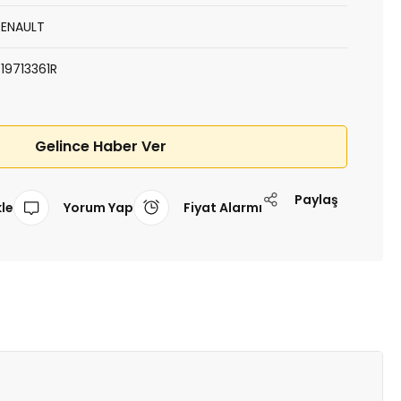
RENAULT
319713361R
Gelince Haber Ver
Paylaş
Yorum Yap
Fiyat Alarmı