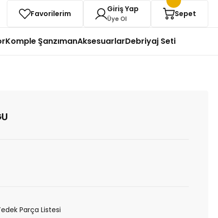
Giriş Yap
Favorilerim
Sepet
Üye Ol
or
Komple Şanzıman
Aksesuarlar
Debriyaj Seti
ĞU
Yedek Parça Listesi