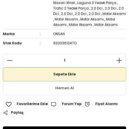
Nissan Xtrail
,
Laguna 3 Yedek Parça
,
Trafic 2 Yedek Parça
,
2.0 Dci
,
2.0 Dci
,
2.0
Dci
,
2.0 Dci
,
2.0 Dci
,
2.0 Dci
,
Motor Aksamı
,
Motor Aksamı
,
Motor Aksamı
,
Motor
Aksamı
,
Motor Aksamı
,
Motor Aksamı
Marka
ONSAN
Stok Kodu
8200361247O
Sepete Ekle
Hemen Al
Yorum Yap
Fiyat Alarmı
Paylaş