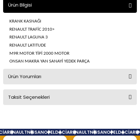
Ürün Bilgisi
KRANK KASNAĞI
RENAULT TRAFİC 2010>
RENAULT LAGUNA 3
RENAULT LATITUDE
M9R MOTOR TİPİ 2000 MOTOR
ONSAN MAKRA YAN SANAYİ YEDEK PARÇA
Ürün Yorumları
Taksit Seçenekleri
Bu ürüne ilk yorumu siz yapın!
Yorum Yaz
İA
RENAULT
NİSSAN
OPEL
DACİA
RENAULT
NİSSAN
OPEL
DACİA
REN