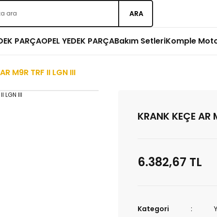
ARA
EDEK PARÇA
OPEL YEDEK PARÇA
Bakım Setleri
Komple Mot
R M9R TRF II LGN III
KRANK KEÇE AR M9
6.382,67 TL
Kategori