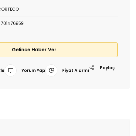
CORTECO
7701476859
Gelince Haber Ver
Paylaş
Yorum Yap
Fiyat Alarmı