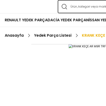
RENAULT YEDEK PARÇA
DACİA YEDEK PARÇA
NİSSAN Y
Anasayfa
Yedek Parça Listesi
KRANK KEÇE A