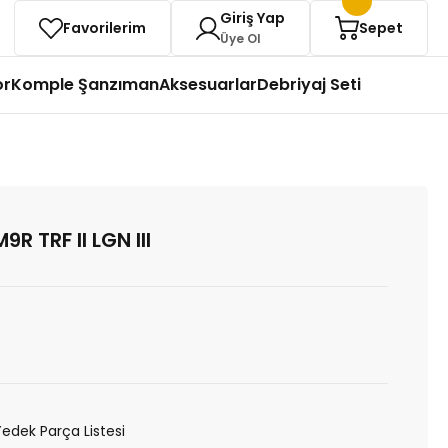
Giriş Yap
Favorilerim
Sepet
Üye Ol
or
Komple Şanzıman
Aksesuarlar
Debriyaj Seti
R TRF II LGN III
Yedek Parça Listesi