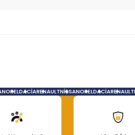
Bu ürüne ilk yorumu siz yapın!
Yorum Yaz
N
OPEL
DACİA
RENAULT
NİSSAN
OPEL
DACİA
RENAULT
N