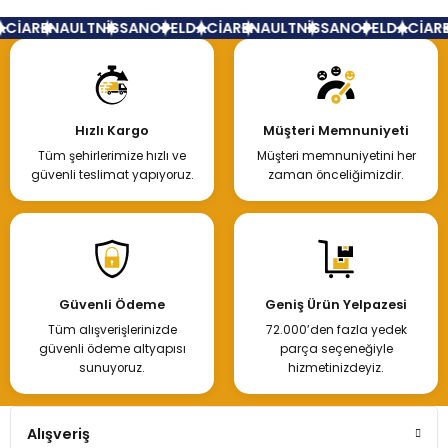
CİA
RENAULT
NİSSAN
OPEL
DACİA
RENAULT
NİSSAN
OPEL
DACİA
RE
Hızlı Kargo
Müşteri Memnuniyeti
Tüm şehirlerimize hızlı ve
Müşteri memnuniyetini her
güvenli teslimat yapıyoruz.
zaman önceliğimizdir.
Güvenli Ödeme
Geniş Ürün Yelpazesi
Tüm alışverişlerinizde
72.000’den fazla yedek
güvenli ödeme altyapısı
parça seçeneğiyle
sunuyoruz.
hizmetinizdeyiz.
Alışveriş