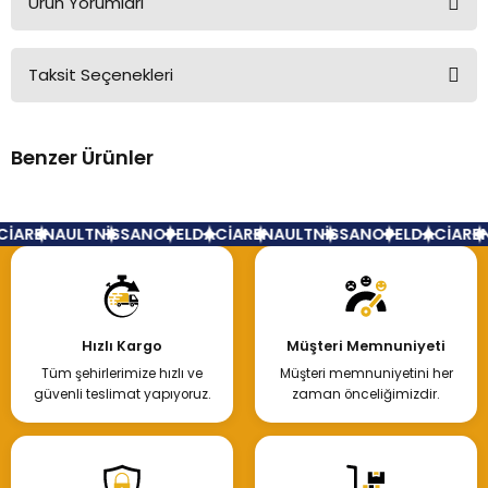
Ürün Yorumları
Taksit Seçenekleri
Bu ürüne ilk yorumu siz yapın!
Benzer Ürünler
Yorum Yaz
Debriyaj Seti Laguna 2 Espace 7701475961
İA
RENAULT
NİSSAN
OPEL
DACİA
RENAULT
NİSSAN
OPEL
DACİA
REN
7.000,00 TL
Hızlı Kargo
Müşteri Memnuniyeti
Tüm şehirlerimize hızlı ve
Müşteri memnuniyetini her
Hemen İncele
güvenli teslimat yapıyoruz.
zaman önceliğimizdir.