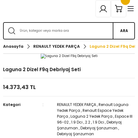
ARA
Anasayfa
RENAULT YEDEK PARÇA
Laguna 2 Dizel F9q Debr
Laguna 2 Dizel F9q Debriyaj Seti
14.373,43 TL
Kategori
RENAULT YEDEK PARÇA
,
Renault Laguna
Yedek Parça
,
Renault Espace Yedek
Parça
,
Laguna 2 Yedek Parça
,
Espace III
96-02
,
1.9 Dci
,
2.2
,
1.9 Dci
,
Debriyaj
Şanzuman
,
Debriyaj Şanzuman
,
Debriyaj Şanzuman