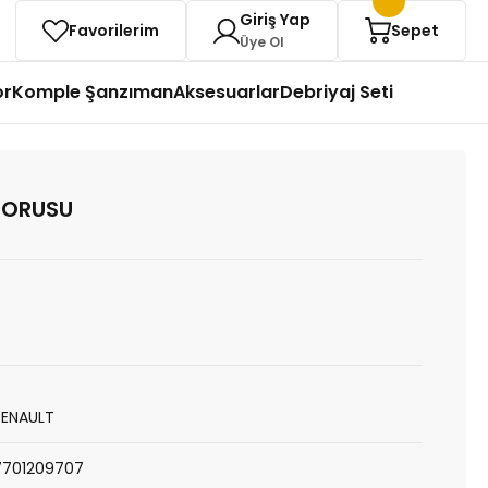
Giriş Yap
Favorilerim
Sepet
Üye Ol
or
Komple Şanzıman
Aksesuarlar
Debriyaj Seti
BORUSU
RENAULT
7701209707