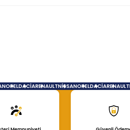
Bu ürüne ilk yorumu siz yapın!
Yorum Yaz
N
OPEL
DACİA
RENAULT
NİSSAN
OPEL
DACİA
RENAULT
N
teri Memnuniyeti
Güvenli Ödem