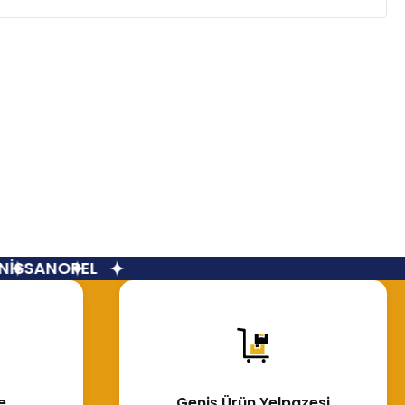
İSSAN
OPEL
e
Geniş Ürün Yelpazesi