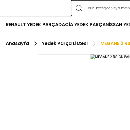
RENAULT YEDEK PARÇA
DACİA YEDEK PARÇA
NİSSAN Y
Anasayfa
Yedek Parça Listesi
MEGANE 2 R