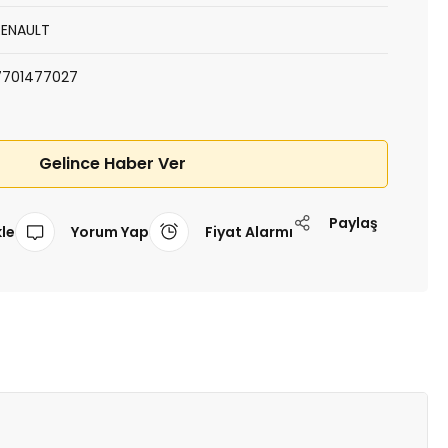
RENAULT
7701477027
Gelince Haber Ver
Paylaş
Yorum Yap
Fiyat Alarmı