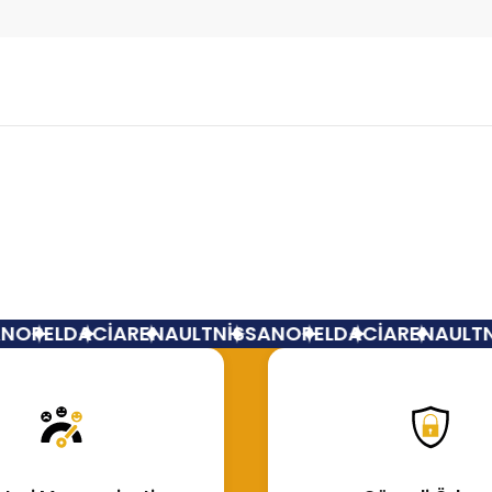
Bu ürüne ilk yorumu siz yapın!
Yorum Yaz
OPEL
DACİA
RENAULT
NİSSAN
OPEL
DACİA
RENAULT
Nİ