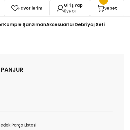
Giriş Yap
Favorilerim
Sepet
Üye Ol
or
Komple Şanzıman
Aksesuarlar
Debriyaj Seti
 PANJUR
Yedek Parça Listesi