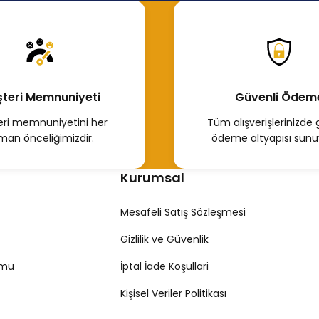
300,00 TL
Hemen İncele
teri Memnuniyeti
Güvenli Ödem
ri memnuniyetini her
Tüm alışverişlerinizde 
man önceliğimizdir.
ödeme altyapısı sunu
Kurumsal
Mesafeli Satış Sözleşmesi
Gizlilik ve Güvenlik
rmu
İptal İade Koşullari
Kişisel Veriler Politikası