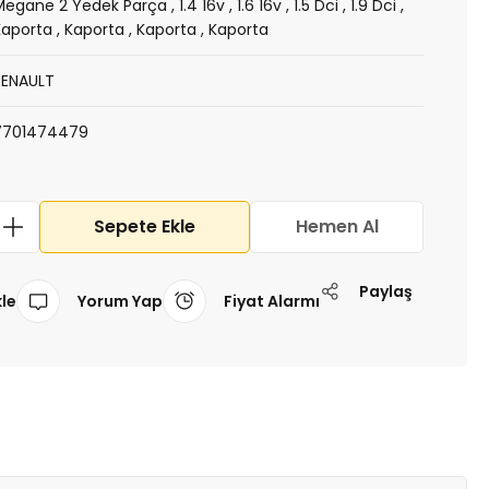
Megane 2 Yedek Parça
,
1.4 16v
,
1.6 16v
,
1.5 Dci
,
1.9 Dci
,
Kaporta
,
Kaporta
,
Kaporta
,
Kaporta
RENAULT
7701474479
Sepete Ekle
Hemen Al
Paylaş
Yorum Yap
Fiyat Alarmı