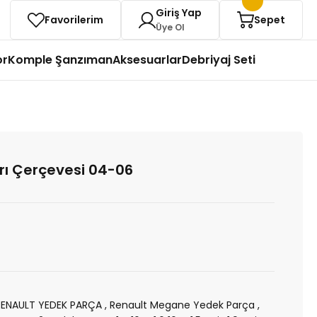
Giriş Yap
Favorilerim
Sepet
Üye Ol
or
Komple Şanzıman
Aksesuarlar
Debriyaj Seti
rı Çerçevesi 04-06
RENAULT YEDEK PARÇA
,
Renault Megane Yedek Parça
,