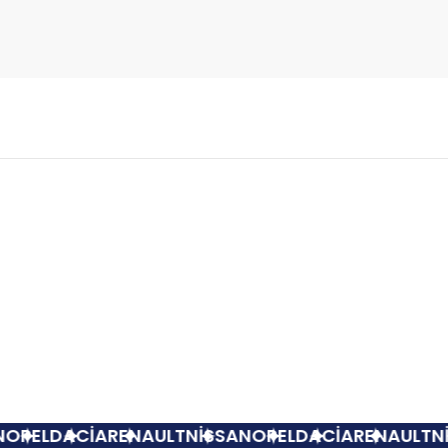
Bu ürüne ilk yorumu siz yapın!
Yorum Yaz
Ön Tampon Sis Kapağı Renault Megane 2 Sol
PEL
DACİA
RENAULT
NİSSAN
OPEL
DACİA
RENAULT
NİS