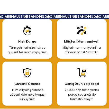
Yorum Yaz
CİA
RENAULT
NİSSAN
OPEL
DACİA
RENAULT
NİSSAN
OPEL
DACİA
RE
Hızlı Kargo
Müşteri Memnuniyeti
Tüm şehirlerimize hızlı ve
Müşteri memnuniyetini her
güvenli teslimat yapıyoruz.
zaman önceliğimizdir.
Güvenli Ödeme
Geniş Ürün Yelpazesi
Tüm alışverişlerinizde
72.000’den fazla yedek
güvenli ödeme altyapısı
parça seçeneğiyle
sunuyoruz.
hizmetinizdeyiz.