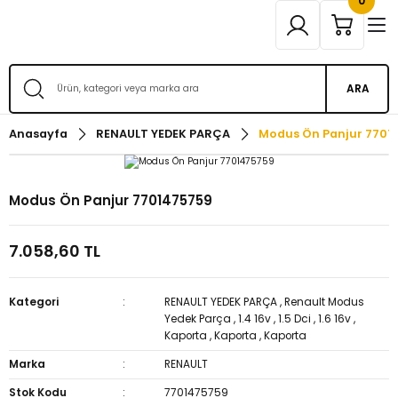
0
ARA
Anasayfa
RENAULT YEDEK PARÇA
Modus Ön Panjur 7701
Modus Ön Panjur 7701475759
7.058,60 TL
Kategori
RENAULT YEDEK PARÇA
,
Renault Modus
Yedek Parça
,
1.4 16v
,
1.5 Dci
,
1.6 16v
,
Kaporta
,
Kaporta
,
Kaporta
Marka
RENAULT
Stok Kodu
7701475759