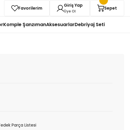
Giriş Yap
Favorilerim
Sepet
Üye Ol
or
Komple Şanzıman
Aksesuarlar
Debriyaj Seti
Yedek Parça Listesi