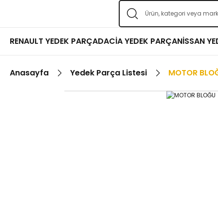
RENAULT YEDEK PARÇA
DACİA YEDEK PARÇA
NİSSAN Y
Anasayfa
Yedek Parça Listesi
MOTOR BLO