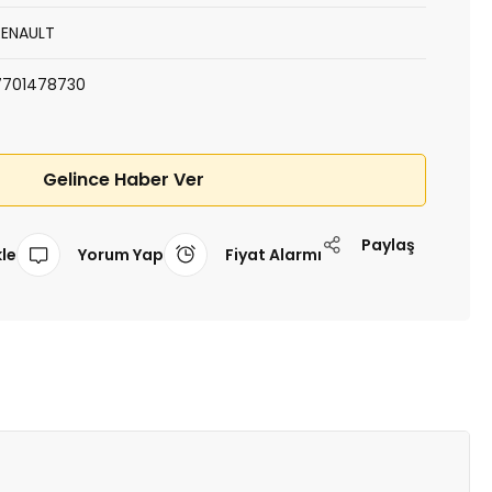
RENAULT
7701478730
Gelince Haber Ver
Paylaş
Yorum Yap
Fiyat Alarmı