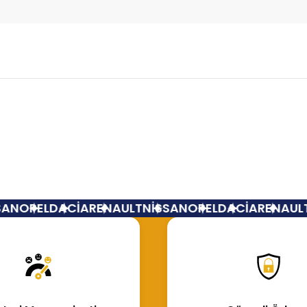
Bu ürüne ilk yorumu siz yapın!
Yorum Yaz
AN
OPEL
DACİA
RENAULT
NİSSAN
OPEL
DACİA
RENAULT