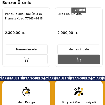
Benzer Ürünler
Yorum Yaz
Tükendi
Renault Clio 1 Sol Ön Aks
Clio 1 Sol Ön Aks
Fransız Kasa 7701349915
2.300,00 TL
2.000,00 TL
Hemen İncele
Hemen İncele
İA
RENAULT
NİSSAN
OPEL
DACİA
RENAULT
NİSSAN
OPEL
DACİA
REN
Hızlı Kargo
Müşteri Memnuniyeti