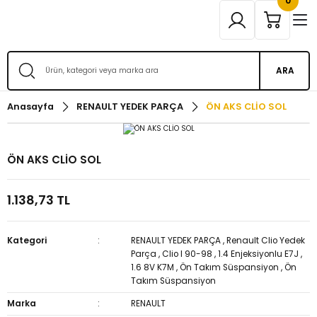
0
ARA
Anasayfa
RENAULT YEDEK PARÇA
ÖN AKS CLİO SOL
ÖN AKS CLİO SOL
1.138,73 TL
Kategori
RENAULT YEDEK PARÇA
,
Renault Clio Yedek
Parça
,
Clio I 90-98
,
1.4 Enjeksiyonlu E7J
,
1.6 8V K7M
,
Ön Takım Süspansiyon
,
Ön
Takım Süspansiyon
Marka
RENAULT