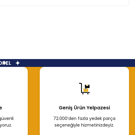
EL
e
Geniş Ürün Yelpazesi
güvenli
72.000’den fazla yedek parça
yoruz.
seçeneğiyle hizmetinizdeyiz.