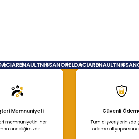
Bu ürüne ilk yorumu siz yapın!
Yorum Yaz
ACİA
RENAULT
NİSSAN
OPEL
DACİA
RENAULT
NİSSAN
OP
teri Memnuniyeti
Güvenli Ödem
ri memnuniyetini her
Tüm alışverişlerinizde 
man önceliğimizdir.
ödeme altyapısı sunu