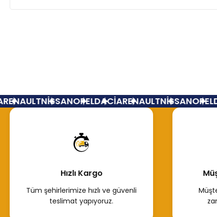
RENAULT
NİSSAN
OPEL
DACİA
RENAULT
NİSSAN
OPEL
D
Hızlı Kargo
Müş
Tüm şehirlerimize hızlı ve güvenli
Müşte
teslimat yapıyoruz.
za