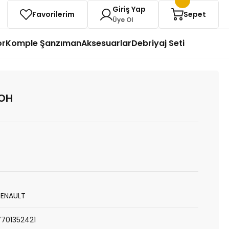
Giriş Yap
Favorilerim
Sepet
Üye Ol
or
Komple Şanzıman
Aksesuarlar
Debriyaj Seti
OH
RENAULT
7701352421