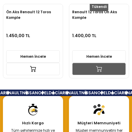
Tükendi
Ön Aks Renault 12 Toros
Renault 12 Toros Ön Aks
Komple
Komple
1.450,00 TL
1.400,00 TL
Hemen İncele
Hemen İncele
A
RENAULT
NİSSAN
OPEL
DACİA
RENAULT
NİSSAN
OPEL
DACİA
RENA
Hızlı Kargo
Müşteri Memnuniyeti
Tüm şehirlerimize hızlı ve
Müşteri memnuniyetini her