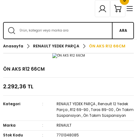
0
ARA
Anasayfa
RENAULT YEDEK PARÇA
ÖN AKS R12 66CM
ÖN AKS R12 66CM
2.292,36 TL
Kategori
RENAULT YEDEK PARÇA
,
Renault 12 Yedek
Parça
,
R12 69-90
,
Toros 89-00
,
Ön Takım
Süspansiyon
,
Ön Takım Süspansiyon
Marka
RENAULT
Stok Kodu
7701348085