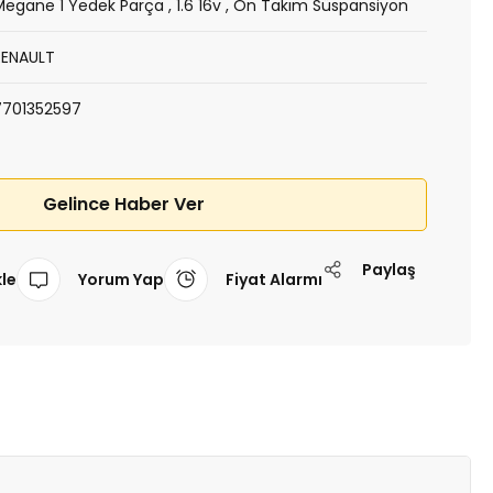
Megane 1 Yedek Parça
,
1.6 16v
,
Ön Takım Süspansiyon
RENAULT
7701352597
Gelince Haber Ver
Paylaş
Yorum Yap
Fiyat Alarmı