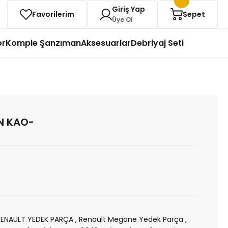
Giriş Yap
Favorilerim
Sepet
Üye Ol
or
Komple Şanzıman
Aksesuarlar
Debriyaj Seti
N KAO-
RENAULT YEDEK PARÇA
,
Renault Megane Yedek Parça
,