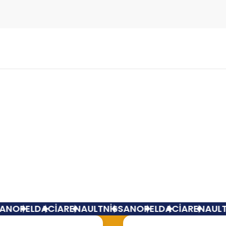
Bu ürüne ilk yorumu siz yapın!
Yorum Yaz
Tükendi
enault Megane
Sağ Aks Renault Megane Abs Li 770
N
OPEL
DACİA
RENAULT
NİSSAN
OPEL
DACİA
RENAULT
N
1.900,00 TL