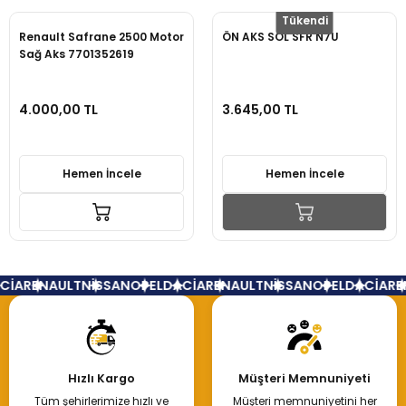
Tükendi
Renault Safrane 2500 Motor
ÖN AKS SOL SFR N7U
Sağ Aks 7701352619
4.000,00 TL
3.645,00 TL
Hemen İncele
Hemen İncele
CİA
RENAULT
NİSSAN
OPEL
DACİA
RENAULT
NİSSAN
OPEL
DACİA
RE
Hızlı Kargo
Müşteri Memnuniyeti
Tüm şehirlerimize hızlı ve
Müşteri memnuniyetini her