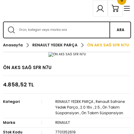
0
ARA
Anasayfa
RENAULT YEDEK PARÇA
ÖN AKS SAĞ SFR N7U
ÖN AKS SAĞ SFR N7U
4.858,52 TL
Kategori
RENAULT YEDEK PARÇA
,
Renault Safrane
Yedek Parça
,
2.0 16v
,
2.5
,
Ön Takım
Süspansiyon
,
Ön Takım Süspansiyon
Marka
RENAULT
Stok Kodu
7701352619