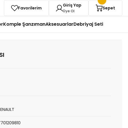
Giriş Yap
Favorilerim
Sepet
Üye Ol
or
Komple Şanzıman
Aksesuarlar
Debriyaj Seti
SI
RENAULT
7701209810