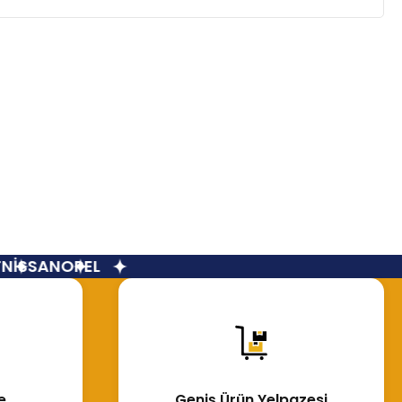
İSSAN
OPEL
e
Geniş Ürün Yelpazesi