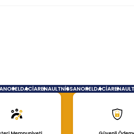
Bu ürüne ilk yorumu siz yapın!
Yorum Yaz
N
OPEL
DACİA
RENAULT
NİSSAN
OPEL
DACİA
RENAULT
N
teri Memnuniyeti
Güvenli Ödem