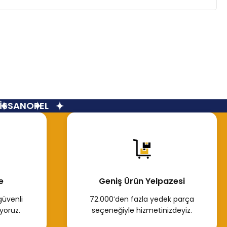
SSAN
OPEL
e
Geniş Ürün Yelpazesi
güvenli
72.000’den fazla yedek parça
yoruz.
seçeneğiyle hizmetinizdeyiz.