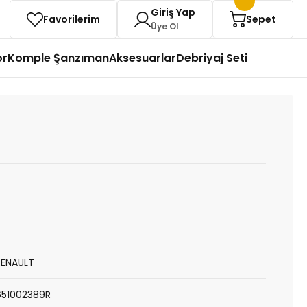
Giriş Yap
Favorilerim
Sepet
Üye Ol
or
Komple Şanzıman
Aksesuarlar
Debriyaj Seti
RENAULT
651002389R