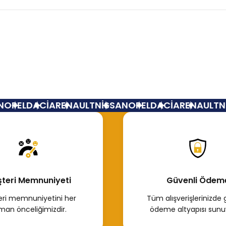
Bu ürüne ilk yorumu siz yapın!
Yorum Yaz
OPEL
DACİA
RENAULT
NİSSAN
OPEL
DACİA
RENAULT
Nİ
teri Memnuniyeti
Güvenli Ödem
ri memnuniyetini her
Tüm alışverişlerinizde 
man önceliğimizdir.
ödeme altyapısı sunu