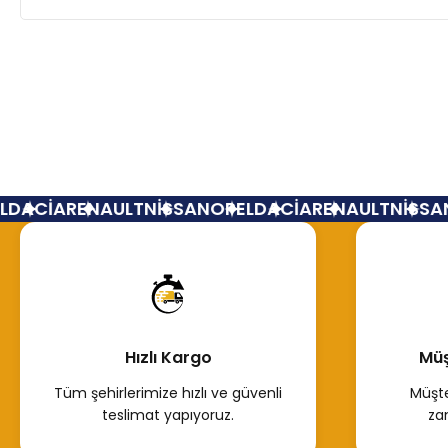
DACİA
RENAULT
NİSSAN
OPEL
DACİA
RENAULT
NİSSAN
Hızlı Kargo
Müş
Tüm şehirlerimize hızlı ve güvenli
Müşte
teslimat yapıyoruz.
za