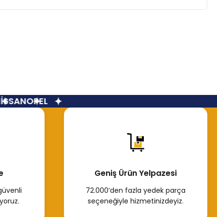
SSAN
OPEL
e
Geniş Ürün Yelpazesi
güvenli
72.000’den fazla yedek parça
yoruz.
seçeneğiyle hizmetinizdeyiz.