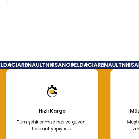
DACİA
RENAULT
NİSSAN
OPEL
DACİA
RENAULT
NİSSAN
Hızlı Kargo
Müş
Tüm şehirlerimize hızlı ve güvenli
Müşte
teslimat yapıyoruz.
za