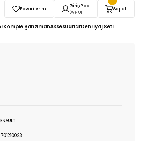
Giriş Yap
Favorilerim
Sepet
Üye Ol
or
Komple Şanzıman
Aksesuarlar
Debriyaj Seti
I
RENAULT
7701210023