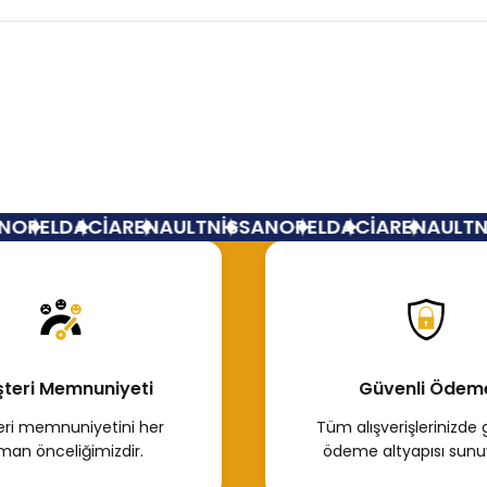
Bu ürüne ilk yorumu siz yapın!
Yorum Yaz
OPEL
DACİA
RENAULT
NİSSAN
OPEL
DACİA
RENAULT
Nİ
teri Memnuniyeti
Güvenli Ödem
ri memnuniyetini her
Tüm alışverişlerinizde 
man önceliğimizdir.
ödeme altyapısı sunu