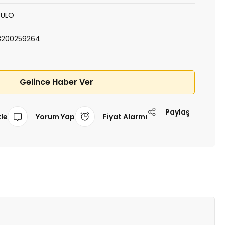
PULO
8200259264
Gelince Haber Ver
Paylaş
Yorum Yap
Fiyat Alarmı