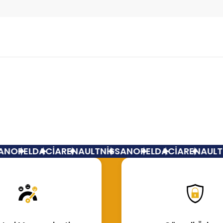
Bu ürüne ilk yorumu siz yapın!
Yorum Yaz
N
OPEL
DACİA
RENAULT
NİSSAN
OPEL
DACİA
RENAULT
N