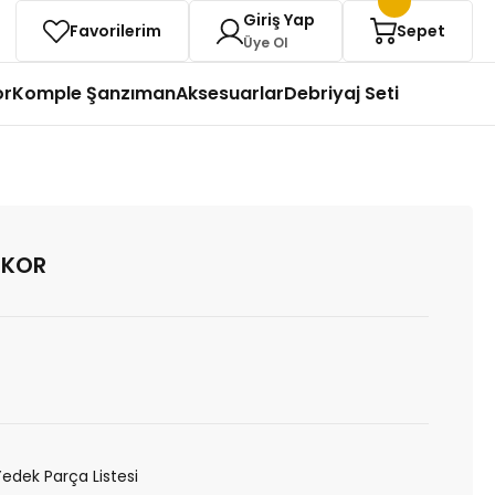
Giriş Yap
Favorilerim
Sepet
Üye Ol
or
Komple Şanzıman
Aksesuarlar
Debriyaj Seti
 KOR
Yedek Parça Listesi