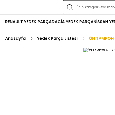
RENAULT YEDEK PARÇA
DACİA YEDEK PARÇA
NİSSAN Y
Anasayfa
Yedek Parça Listesi
ÖN TAMPON 