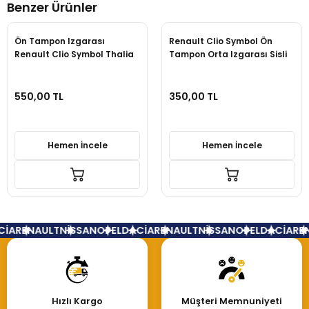
Benzer Ürünler
Yorum Yaz
Ön Tampon Izgarası
Renault Clio Symbol Ön
Renault Clio Symbol Thalia
Tampon Orta Izgarası Sisli
Sisli
550,00 TL
350,00 TL
Hemen İncele
Hemen İncele
İA
RENAULT
NİSSAN
OPEL
DACİA
RENAULT
NİSSAN
OPEL
DACİA
REN
Hızlı Kargo
Müşteri Memnuniyeti