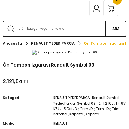
0
ARA
Anasayfa
RENAULT YEDEK PARÇA
Ön Tampon Izgarası R
Ön Tampon Izgarası Renault Symbol 09
2.121,54 TL
Kategori
RENAULT YEDEK PARÇA
,
Renault Symbol
Yedek Parça
,
Symbol 09-12
,
1.2 16v
,
1.4 8V
K7J
,
1.5 Dci
,
Dış Trim
,
Dış Trim
,
Dış Trim
,
Kaporta
,
Kaporta
,
Kaporta
Marka
RENAULT