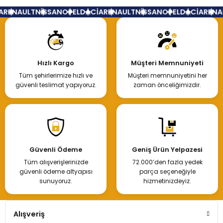
ÖN TAMPON EXPRES 2022
A
RENAULT
NİSSAN
OPEL
DACİA
RENAULT
NİSSAN
OPEL
DACİA
RENA
23.621,72 TL
Hızlı Kargo
Müşteri Memnuniyeti
Tüm şehirlerimize hızlı ve
Müşteri memnuniyetini her
Hemen İncele
güvenli teslimat yapıyoruz.
zaman önceliğimizdir.
Güvenli Ödeme
Geniş Ürün Yelpazesi
Tüm alışverişlerinizde
72.000’den fazla yedek
güvenli ödeme altyapısı
parça seçeneğiyle
sunuyoruz.
hizmetinizdeyiz.
Alışveriş