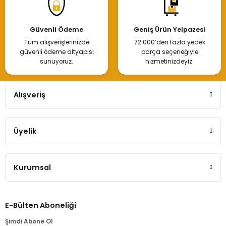
Kangoo 3 Makyajlı Ön Tampon Sissiz 620103674V
Güvenli Ödeme
Geniş Ürün Yelpazesi
Tüm alışverişlerinizde
72.000’den fazla yedek
6.000,00 TL
güvenli ödeme altyapısı
parça seçeneğiyle
sunuyoruz.
hizmetinizdeyiz.
Hemen İncele
Alışveriş
Üyelik
Renault Kangoo Ön Tampon 2013 Sissiz
Kurumsal
4.250,00 TL
E-Bülten Aboneliği
Hemen İncele
Şimdi Abone Ol