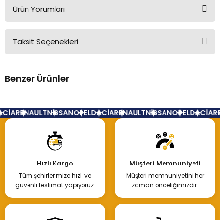
Ürün Yorumları
Taksit Seçenekleri
Bu ürüne ilk yorumu siz yapın!
Benzer Ürünler
Yorum Yaz
Ön Tampon Renault Kangoo Makyajlı Kasa
CİA
RENAULT
NİSSAN
OPEL
DACİA
RENAULT
NİSSAN
OPEL
DACİA
RE
6.000,00 TL
Hızlı Kargo
Müşteri Memnuniyeti
Tüm şehirlerimize hızlı ve
Müşteri memnuniyetini her
Hemen İncele
güvenli teslimat yapıyoruz.
zaman önceliğimizdir.