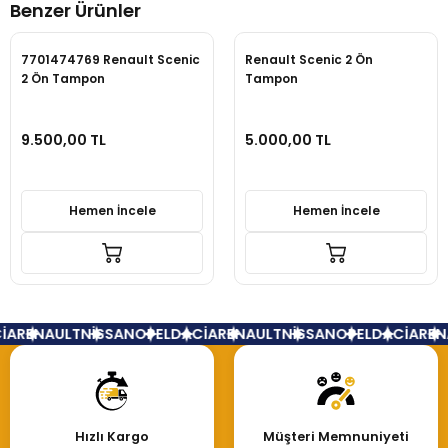
Benzer Ürünler
Yorum Yaz
7701474769 Renault Scenic
Renault Scenic 2 Ön
2 Ön Tampon
Tampon
9.500,00 TL
5.000,00 TL
Hemen İncele
Hemen İncele
İA
RENAULT
NİSSAN
OPEL
DACİA
RENAULT
NİSSAN
OPEL
DACİA
REN
Hızlı Kargo
Müşteri Memnuniyeti