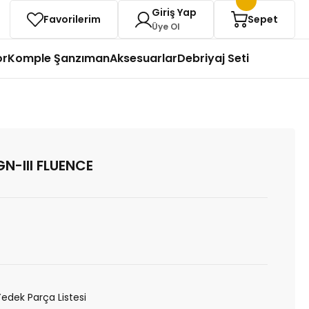
Giriş Yap
Favorilerim
Sepet
Üye Ol
or
Komple Şanzıman
Aksesuarlar
Debriyaj Seti
N-III FLUENCE
Yedek Parça Listesi