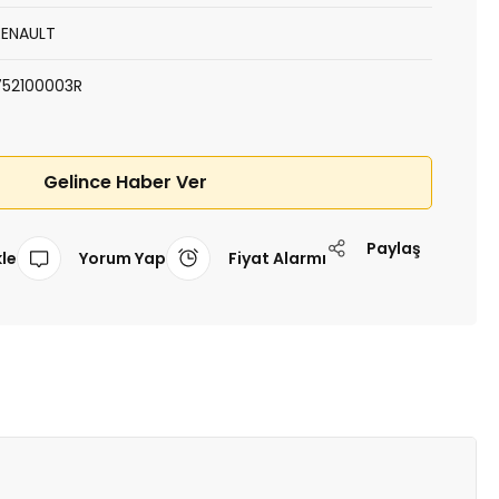
RENAULT
752100003R
Gelince Haber Ver
Paylaş
Yorum Yap
Fiyat Alarmı