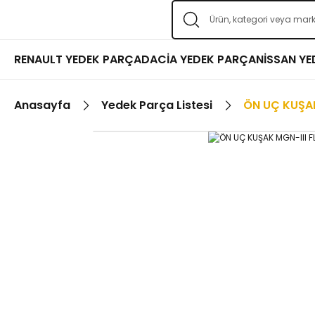
RENAULT YEDEK PARÇA
DACİA YEDEK PARÇA
NİSSAN Y
Anasayfa
Yedek Parça Listesi
ÖN UÇ KUŞAK