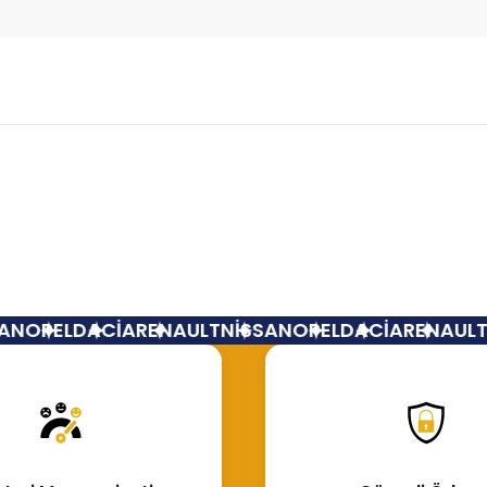
Bu ürüne ilk yorumu siz yapın!
Yorum Yaz
N
OPEL
DACİA
RENAULT
NİSSAN
OPEL
DACİA
RENAULT
N