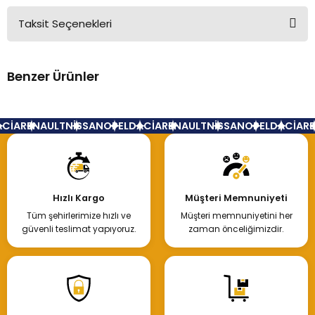
Taksit Seçenekleri
Bu ürüne ilk yorumu siz yapın!
Benzer Ürünler
Yorum Yaz
Renault Master 3 Rot Başı Sağ
CİA
RENAULT
NİSSAN
OPEL
DACİA
RENAULT
NİSSAN
OPEL
DACİA
RE
400,00 TL
Hızlı Kargo
Müşteri Memnuniyeti
Tüm şehirlerimize hızlı ve
Müşteri memnuniyetini her
Hemen İncele
güvenli teslimat yapıyoruz.
zaman önceliğimizdir.
Renault Master 3 Rot Başı Sol