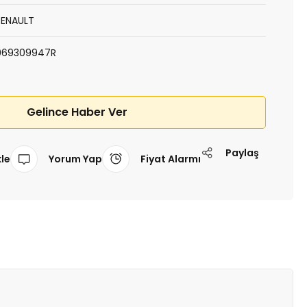
RENAULT
969309947R
Gelince Haber Ver
Paylaş
Yorum Yap
Fiyat Alarmı