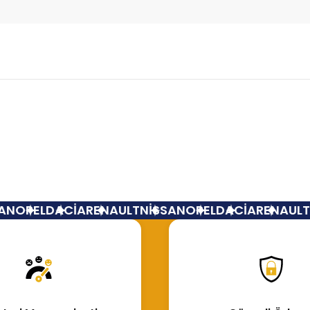
Bu ürüne ilk yorumu siz yapın!
Yorum Yaz
N
OPEL
DACİA
RENAULT
NİSSAN
OPEL
DACİA
RENAULT
N