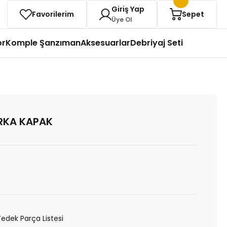
Giriş Yap
Favorilerim
Sepet
Üye Ol
or
Komple Şanzıman
Aksesuarlar
Debriyaj Seti
RKA KAPAK
Yedek Parça Listesi