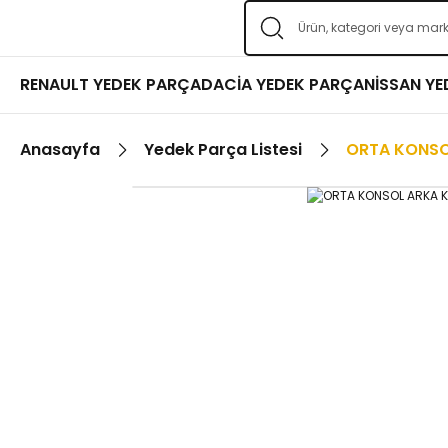
RENAULT YEDEK PARÇA
DACİA YEDEK PARÇA
NİSSAN Y
Anasayfa
Yedek Parça Listesi
ORTA KONSO