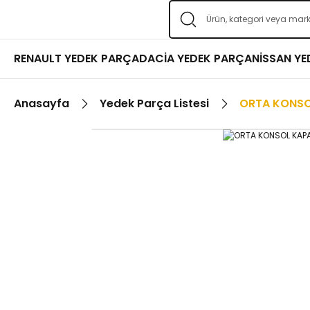
RENAULT YEDEK PARÇA
DACİA YEDEK PARÇA
NİSSAN Y
Anasayfa
Yedek Parça Listesi
ORTA KONSO