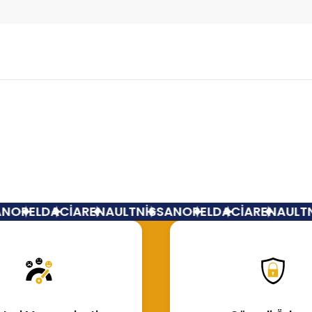
Bu ürüne ilk yorumu siz yapın!
Yorum Yaz
OPEL
DACİA
RENAULT
NİSSAN
OPEL
DACİA
RENAULT
Nİ