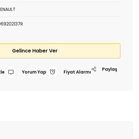
RENAULT
969202137R
Gelince Haber Ver
Paylaş
Yorum Yap
Fiyat Alarmı