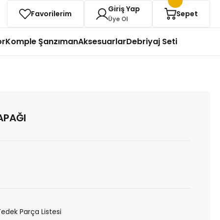
Giriş Yap
Favorilerim
Sepet
Üye Ol
or
Komple Şanzıman
Aksesuarlar
Debriyaj Seti
APAĞI
Yedek Parça Listesi