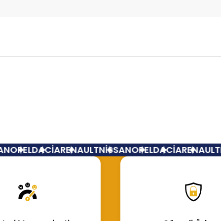
Bu ürüne ilk yorumu siz yapın!
Yorum Yaz
N
OPEL
DACİA
RENAULT
NİSSAN
OPEL
DACİA
RENAULT
N