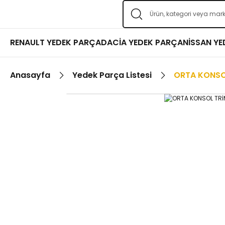
RENAULT YEDEK PARÇA
DACİA YEDEK PARÇA
NİSSAN Y
Anasayfa
Yedek Parça Listesi
ORTA KONSO