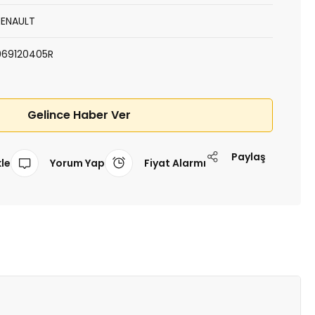
RENAULT
969120405R
Gelince Haber Ver
Paylaş
Yorum Yap
Fiyat Alarmı