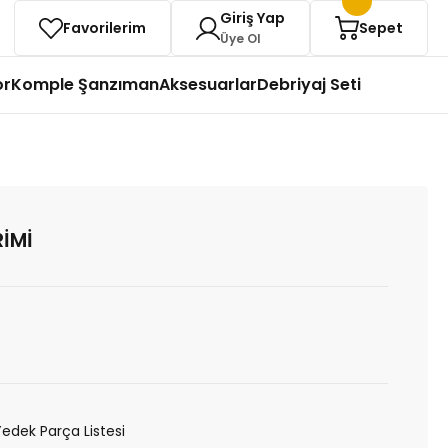
Giriş Yap
Favorilerim
Sepet
Üye Ol
or
Komple Şanzıman
Aksesuarlar
Debriyaj Seti
İMİ
Yedek Parça Listesi