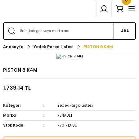
0
ARA
Anasayfa
Yedek Parça Listesi
PİSTON B K4M
PİSTON B K4M
1.739,14 TL
Kategori
Yedek Parça Listesi
Marka
RENAULT
Stok Kodu
7701713105