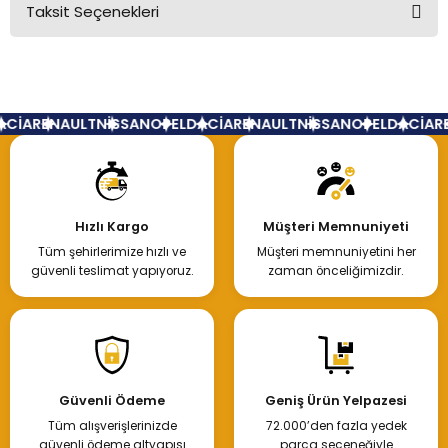
Taksit Seçenekleri
Bu ürüne ilk yorumu siz yapın!
Yorum Yaz
CİA
RENAULT
NİSSAN
OPEL
DACİA
RENAULT
NİSSAN
OPEL
DACİA
RE
Hızlı Kargo
Müşteri Memnuniyeti
Tüm şehirlerimize hızlı ve
Müşteri memnuniyetini her
güvenli teslimat yapıyoruz.
zaman önceliğimizdir.
Güvenli Ödeme
Geniş Ürün Yelpazesi
Tüm alışverişlerinizde
72.000’den fazla yedek
güvenli ödeme altyapısı
parça seçeneğiyle