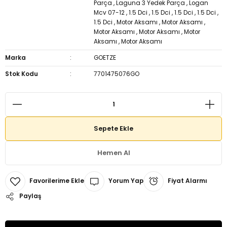
Parça
,
Laguna 3 Yedek Parça
,
Logan
Mcv 07-12
,
1.5 Dci
,
1.5 Dci
,
1.5 Dci
,
1.5 Dci
,
1.5 Dci
,
Motor Aksamı
,
Motor Aksamı
,
Motor Aksamı
,
Motor Aksamı
,
Motor
Aksamı
,
Motor Aksamı
Marka
GOETZE
Stok Kodu
7701475076GO
Sepete Ekle
Hemen Al
Yorum Yap
Fiyat Alarmı
Paylaş