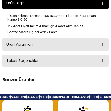
Ürün Bilgisi
Piston Sekman Megane 100 Bg Symbol Fluence Dacia Logan
Kango 3 0.50
Tek Adet Fiyatı Takım Almak İçin 4 Adet Alım Yapınız
Goetze Marka Orjinal Yedek Parça
Ürün Yorumları
Taksit Seçenekleri
Bu ürüne ilk yorumu siz yapın!
Benzer Ürünler
Yorum Yaz
Motor Piston Segman Takım 1.5 Dizel Clio Kangoo Megane
İA
RENAULT
NİSSAN
OPEL
DACİA
RENAULT
NİSSAN
OPEL
DACİA
REN