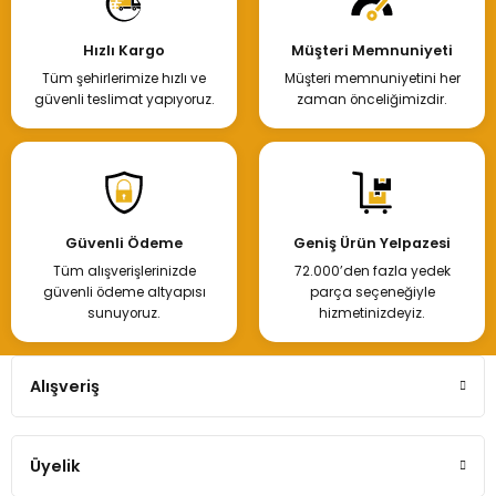
1.750,00 TL
Hızlı Kargo
Müşteri Memnuniyeti
Tüm şehirlerimize hızlı ve
Müşteri memnuniyetini her
Hemen İncele
güvenli teslimat yapıyoruz.
zaman önceliğimizdir.
PİSTON SEKMAN K9K 1,00 TK
Güvenli Ödeme
Geniş Ürün Yelpazesi
Tüm alışverişlerinizde
72.000’den fazla yedek
1.750,00 TL
güvenli ödeme altyapısı
parça seçeneğiyle
sunuyoruz.
hizmetinizdeyiz.
Hemen İncele
Alışveriş
Üyelik
PİSTON SEKMAN K9K 1,00 TK -40 DÜŞÜK