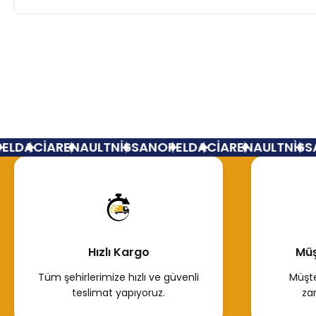
L
DACİA
RENAULT
NİSSAN
OPEL
DACİA
RENAULT
NİSSA
Hızlı Kargo
Müş
Tüm şehirlerimize hızlı ve güvenli
Müşte
teslimat yapıyoruz.
za