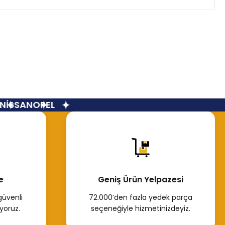
İSSAN
OPEL
e
Geniş Ürün Yelpazesi
güvenli
72.000’den fazla yedek parça
yoruz.
seçeneğiyle hizmetinizdeyiz.