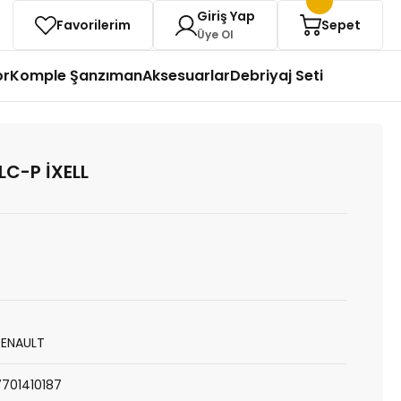
Giriş Yap
Favorilerim
Sepet
Üye Ol
or
Komple Şanzıman
Aksesuarlar
Debriyaj Seti
LC-P İXELL
RENAULT
7701410187