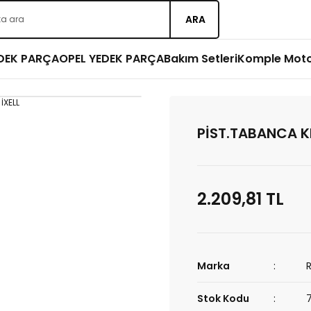
ARA
EDEK PARÇA
OPEL YEDEK PARÇA
Bakım Setleri
Komple Mot
PİST.TABANCA K
2.209,81 TL
Marka
Stok Kodu