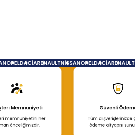
Bu ürüne ilk yorumu siz yapın!
Yorum Yaz
N
OPEL
DACİA
RENAULT
NİSSAN
OPEL
DACİA
RENAULT
N
teri Memnuniyeti
Güvenli Ödem
ri memnuniyetini her
Tüm alışverişlerinizde 
man önceliğimizdir.
ödeme altyapısı sunu