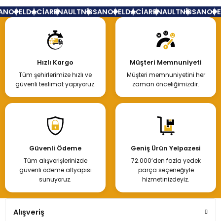
RADYATÖR HORTUMU
AN
OPEL
DACİA
RENAULT
NİSSAN
OPEL
DACİA
RENAULT
NİSSAN
OPE
1.550,92 TL
Hızlı Kargo
Müşteri Memnuniyeti
Tüm şehirlerimize hızlı ve
Müşteri memnuniyetini her
Hemen İncele
güvenli teslimat yapıyoruz.
zaman önceliğimizdir.
Güvenli Ödeme
Geniş Ürün Yelpazesi
Tüm alışverişlerinizde
72.000’den fazla yedek
güvenli ödeme altyapısı
parça seçeneğiyle
sunuyoruz.
hizmetinizdeyiz.
Alışveriş