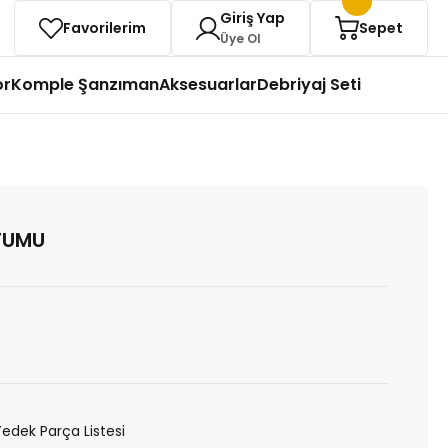
Giriş Yap
Favorilerim
Sepet
Üye Ol
or
Komple Şanzıman
Aksesuarlar
Debriyaj Seti
TUMU
Yedek Parça Listesi