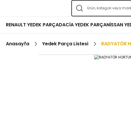
RENAULT YEDEK PARÇA
DACİA YEDEK PARÇA
NİSSAN Y
Anasayfa
Yedek Parça Listesi
RADYATÖR 