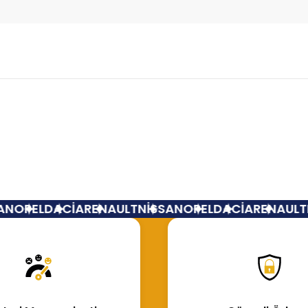
Bu ürüne ilk yorumu siz yapın!
Yorum Yaz
N
OPEL
DACİA
RENAULT
NİSSAN
OPEL
DACİA
RENAULT
N