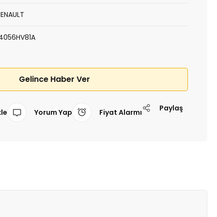
RENAULT
14056HV81A
Gelince Haber Ver
Paylaş
Yorum Yap
Fiyat Alarmı