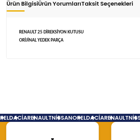
Ürün Bilgisi
Ürün Yorumları
Taksit Seçenekleri
RENAULT 25 DİREKSİYON KUTUSU
ORİJİNAL YEDEK PARÇA
EL
DACİA
RENAULT
NİSSAN
OPEL
DACİA
RENAULT
NİSS