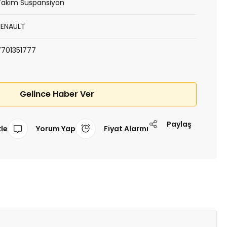
Takım Süspansiyon
RENAULT
7701351777
Gelince Haber Ver
Paylaş
Yorum Yap
Fiyat Alarmı