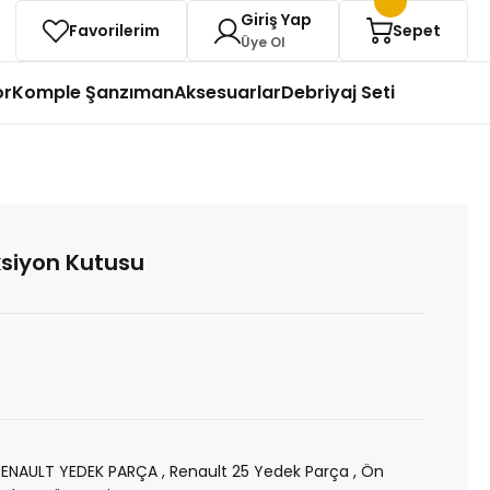
Giriş Yap
Favorilerim
Sepet
Üye Ol
or
Komple Şanzıman
Aksesuarlar
Debriyaj Seti
ksiyon Kutusu
RENAULT YEDEK PARÇA
,
Renault 25 Yedek Parça
,
Ön