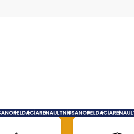
Bu ürüne ilk yorumu siz yapın!
Yorum Yaz
AN
OPEL
DACİA
RENAULT
NİSSAN
OPEL
DACİA
RENAULT