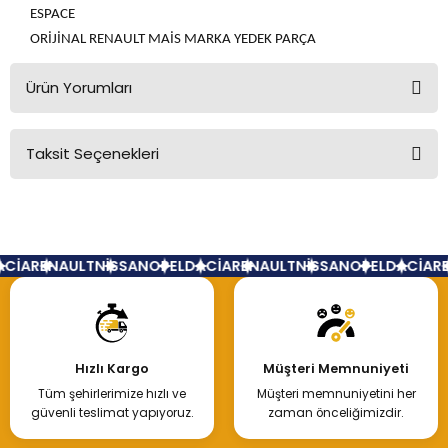
ESPACE
ORİJİNAL RENAULT MAİS MARKA YEDEK PARÇA
Ürün Yorumları
Taksit Seçenekleri
Bu ürüne ilk yorumu siz yapın!
Yorum Yaz
CİA
RENAULT
NİSSAN
OPEL
DACİA
RENAULT
NİSSAN
OPEL
DACİA
RE
Hızlı Kargo
Müşteri Memnuniyeti
Tüm şehirlerimize hızlı ve
Müşteri memnuniyetini her
güvenli teslimat yapıyoruz.
zaman önceliğimizdir.