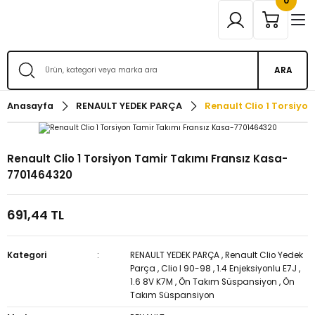
0
ARA
Anasayfa
RENAULT YEDEK PARÇA
Renault Clio 1 Torsiy
Renault Clio 1 Torsiyon Tamir Takımı Fransız Kasa-
7701464320
691,44 TL
Kategori
RENAULT YEDEK PARÇA
,
Renault Clio Yedek
Parça
,
Clio I 90-98
,
1.4 Enjeksiyonlu E7J
,
1.6 8V K7M
,
Ön Takım Süspansiyon
,
Ön
Takım Süspansiyon