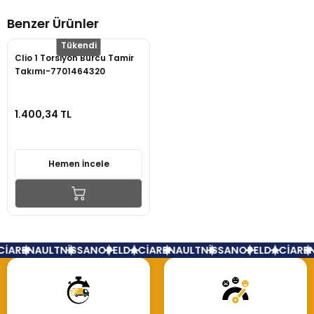
Benzer Ürünler
Yorum Yaz
Tükendi
Clio 1 Torsiyon Burcu Tamir
Takımı-7701464320
1.400,34 TL
Hemen İncele
İA
RENAULT
NİSSAN
OPEL
DACİA
RENAULT
NİSSAN
OPEL
DACİA
REN