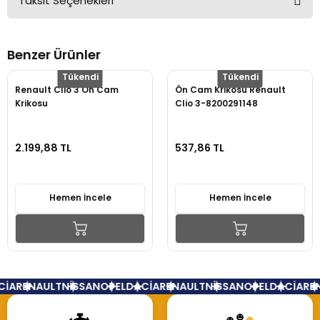
Taksit Seçenekleri
Bu ürüne ilk yorumu siz yapın!
Benzer Ürünler
Yorum Yaz
Tükendi
Tükendi
Renault Clio 3 Ön Cam
Ön Cam Krikosu Renault
Krikosu
Clio 3-8200291148
2.199,88 TL
537,86 TL
Hemen İncele
Hemen İncele
İA
RENAULT
NİSSAN
OPEL
DACİA
RENAULT
NİSSAN
OPEL
DACİA
REN