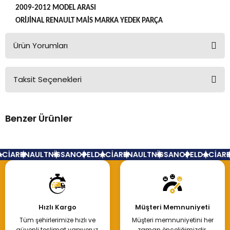
2009-2012 MODEL ARASI
ORİJİNAL RENAULT MAİS MARKA YEDEK PARÇA
Ürün Yorumları
Taksit Seçenekleri
Bu ürüne ilk yorumu siz yapın!
Benzer Ürünler
Yorum Yaz
Ön Tampon Symbol 7701210069
CİA
RENAULT
NİSSAN
OPEL
DACİA
RENAULT
NİSSAN
OPEL
DACİA
RE
4.000,00 TL
Hızlı Kargo
Müşteri Memnuniyeti
Tüm şehirlerimize hızlı ve
Müşteri memnuniyetini her
Hemen İncele
güvenli teslimat yapıyoruz.
zaman önceliğimizdir.