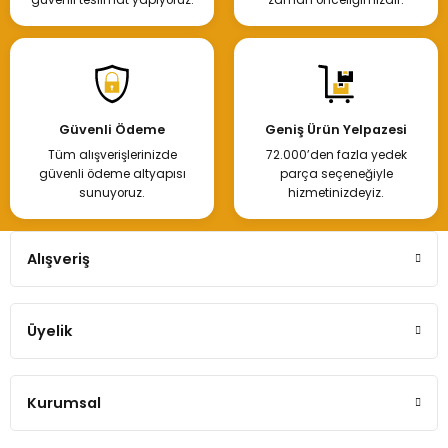
Ön Tampon Renault Symbol Thalıa Kasa
Güvenli Ödeme
Geniş Ürün Yelpazesi
Tüm alışverişlerinizde
72.000’den fazla yedek
3.000,00 TL
güvenli ödeme altyapısı
parça seçeneğiyle
sunuyoruz.
hizmetinizdeyiz.
Hemen İncele
Alışveriş
Üyelik
Renault Clio Ön Tampon Thalia (Takviyeli) 7701210069
Kurumsal
4.400,00 TL