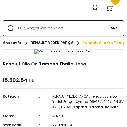
ARA
Anasayfa
RENAULT YEDEK PARÇA
Renault Clio Ön Tampo
Renault Clio Ön Tampon Thalia Kasa
15.502,54 TL
Kategori
RENAULT YEDEK PARÇA
,
Renault Symbol
Yedek Parça
,
Symbol 09-12
,
1.2 16v
,
1.4 8V
K7J
,
1.5 Dci
,
Kaporta
,
Kaporta
,
Kaporta
Marka
RENAULT
Stok Kodu
7701210069