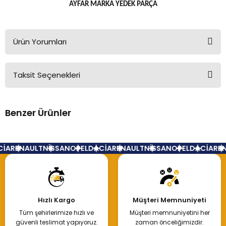
AYFAR MARKA YEDEK PARÇA
Ürün Yorumları
Taksit Seçenekleri
Bu ürüne ilk yorumu siz yapın!
Benzer Ürünler
Yorum Yaz
Clio Sol Far Thalia Kasa 260606079R
İA
RENAULT
NİSSAN
OPEL
DACİA
RENAULT
NİSSAN
OPEL
DACİA
REN
2.500,00 TL
Hızlı Kargo
Müşteri Memnuniyeti
Tüm şehirlerimize hızlı ve
Müşteri memnuniyetini her
Hemen İncele
güvenli teslimat yapıyoruz.
zaman önceliğimizdir.