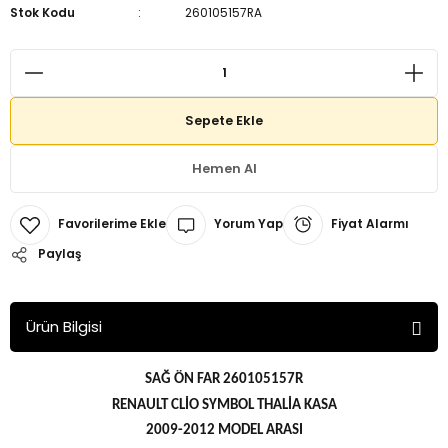
Stok Kodu
260105157RA
Sepete Ekle
Hemen Al
Yorum Yap
Fiyat Alarmı
Paylaş
Ürün Bilgisi
SAĞ ÖN FAR 260105157R
RENAULT CLİO SYMBOL THALİA KASA
2009-2012 MODEL ARASI