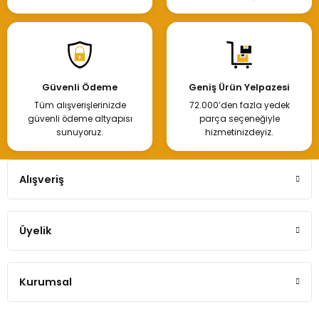
Renault Clio Symbol Sağ Far-260105157R
Güvenli Ödeme
Geniş Ürün Yelpazesi
Tüm alışverişlerinizde
72.000’den fazla yedek
3.500,00 TL
güvenli ödeme altyapısı
parça seçeneğiyle
sunuyoruz.
hizmetinizdeyiz.
Hemen İncele
Alışveriş
Üyelik
Renault Clio Symbol Ön Far-260606079R
Kurumsal
3.500,00 TL