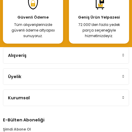
Sis Farı Çerçevesi Renault Clio Symbol Sağ Sissiz
Güvenli Ödeme
Geniş Ürün Yelpazesi
Tüm alışverişlerinizde
72.000’den fazla yedek
350,00 TL
güvenli ödeme altyapısı
parça seçeneğiyle
sunuyoruz.
hizmetinizdeyiz.
Hemen İncele
Alışveriş
Üyelik
Renault Clio Symbol Joy Sis Kapağı Sağ Sissiz 2016
Kurumsal
1.034,63 TL
E-Bülten Aboneliği
Hemen İncele
Şimdi Abone Ol