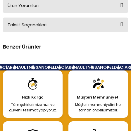
Ürün Yorumları
Taksit Seçenekleri
Bu ürüne ilk yorumu siz yapın!
Benzer Ürünler
Yorum Yaz
Renault Symbol Sis Kapağı Sağ
CİA
RENAULT
NİSSAN
OPEL
DACİA
RENAULT
NİSSAN
OPEL
DACİA
RE
350,00 TL
Hızlı Kargo
Müşteri Memnuniyeti
Tüm şehirlerimize hızlı ve
Müşteri memnuniyetini her
Hemen İncele
güvenli teslimat yapıyoruz.
zaman önceliğimizdir.