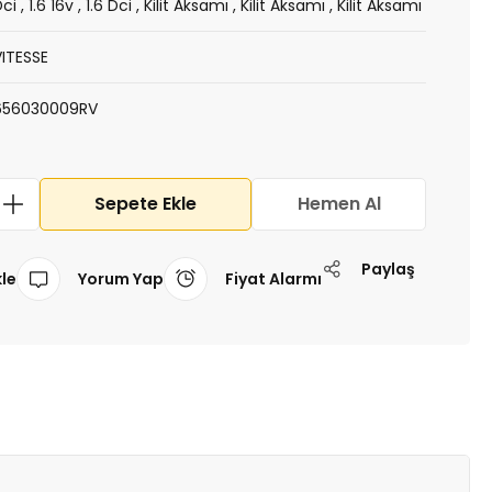
Dci
,
1.6 16v
,
1.6 Dci
,
Kilit Aksamı
,
Kilit Aksamı
,
Kilit Aksamı
VITESSE
656030009RV
Sepete Ekle
Hemen Al
Paylaş
Yorum Yap
Fiyat Alarmı