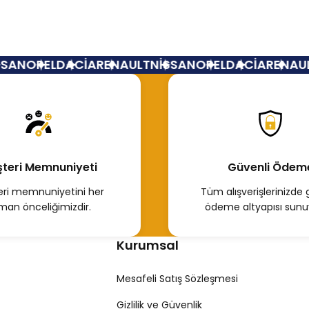
uence Kaput Kilidi-656030009R
Kaput Kilidi Mandal
AN
OPEL
DACİA
RENAULT
NİSSAN
OPEL
DACİA
RENAULT
50,00 TL
650,00 TL
Hemen İncele
Hemen İncele
teri Memnuniyeti
Güvenli Ödem
ri memnuniyetini her
Tüm alışverişlerinizde 
man önceliğimizdir.
ödeme altyapısı sunu
Kurumsal
Mesafeli Satış Sözleşmesi
Gizlilik ve Güvenlik