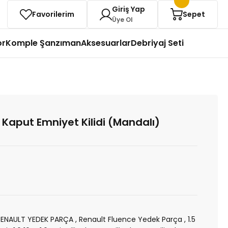
Giriş Yap
Favorilerim
Sepet
Üye Ol
or
Komple Şanzıman
Aksesuarlar
Debriyaj Seti
 Kaput Emniyet Kilidi (Mandalı)
RENAULT YEDEK PARÇA
,
Renault Fluence Yedek Parça
,
1.5