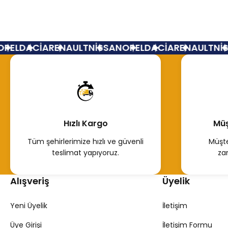
Motor Kaput Kilit Karşılığı Renault Fluence
Fl
EL
DACİA
RENAULT
NİSSAN
OPEL
DACİA
RENAULT
NİSS
350,00 TL
2
Hemen İncele
Hızlı Kargo
Müş
Tüm şehirlerimize hızlı ve güvenli
Müşte
teslimat yapıyoruz.
za
Alışveriş
Üyelik
Yeni Üyelik
İletişim
Üye Girişi
İletişim Formu