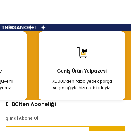
ı Fluence
NİSSAN
OPEL
e
Geniş Ürün Yelpazesi
güvenli
72.000’den fazla yedek parça
yoruz.
seçeneğiyle hizmetinizdeyiz.
E-Bülten Aboneliği
Şimdi Abone Ol