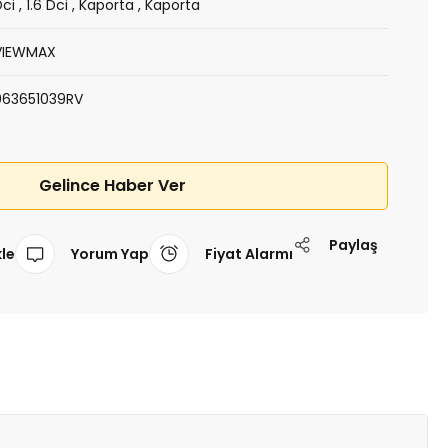
Dci
,
1.6 Dci
,
Kaporta
,
Kaporta
VIEWMAX
963651039RV
Gelince Haber Ver
Paylaş
Yorum Yap
Fiyat Alarmı