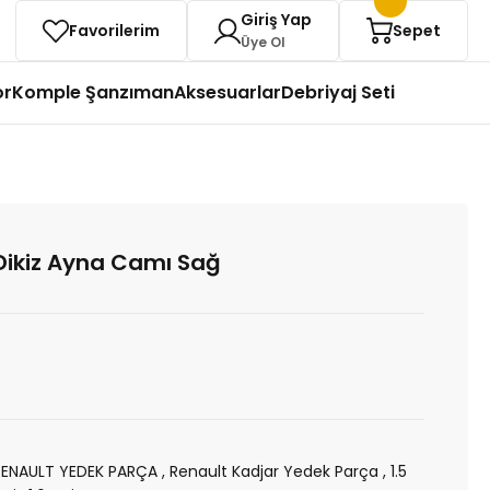
Giriş Yap
Favorilerim
Sepet
Üye Ol
or
Komple Şanzıman
Aksesuarlar
Debriyaj Seti
Dikiz Ayna Camı Sağ
RENAULT YEDEK PARÇA
,
Renault Kadjar Yedek Parça
,
1.5