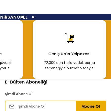
İSSAN
OPEL
e
Geniş Ürün Yelpazesi
güvenli
72.000’den fazla yedek parça
yoruz.
seçeneğiyle hizmetinizdeyiz.
E-Bülten Aboneliği
Şimdi Abone Ol
Abone Ol