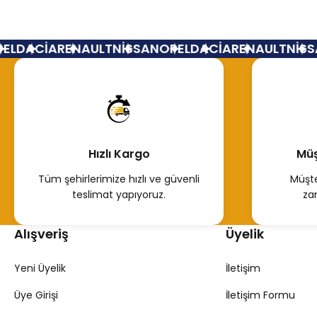
Tükendi
Kadjar Ayna Camı 963651039R
L
DACİA
RENAULT
NİSSAN
OPEL
DACİA
RENAULT
NİSSA
3.756,52 TL
Hemen İncele
Hızlı Kargo
Müş
Tüm şehirlerimize hızlı ve güvenli
Müşte
teslimat yapıyoruz.
za
Alışveriş
Üyelik
Yeni Üyelik
İletişim
Üye Girişi
İletişim Formu