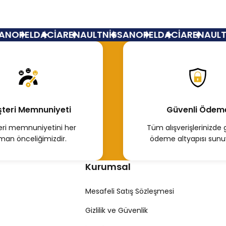
N
OPEL
DACİA
RENAULT
NİSSAN
OPEL
DACİA
RENAULT
N
teri Memnuniyeti
Güvenli Ödem
ri memnuniyetini her
Tüm alışverişlerinizde 
man önceliğimizdir.
ödeme altyapısı sunu
Kurumsal
Mesafeli Satış Sözleşmesi
Gizlilik ve Güvenlik