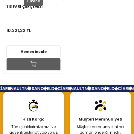
Tükendi
SİS FARI ÇERÇEVESİ
10.321,22 TL
Hemen İncele
İA
RENAULT
NİSSAN
OPEL
DACİA
RENAULT
NİSSAN
OPEL
DACİA
REN
Hızlı Kargo
Müşteri Memnuniyeti
Tüm şehirlerimize hızlı ve
Müşteri memnuniyetini her
güvenli teslimat yapıyoruz.
zaman önceliğimizdir.