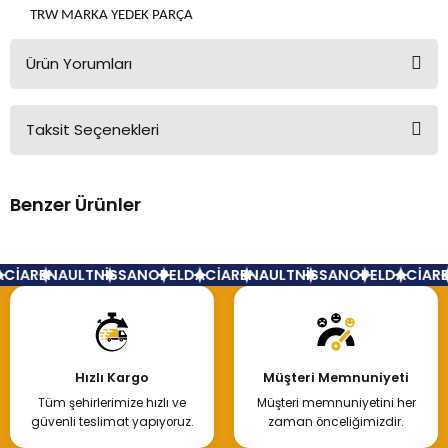
TRW MARKA YEDEK PARÇA
Ürün Yorumları
Taksit Seçenekleri
Bu ürüne ilk yorumu siz yapın!
Benzer Ürünler
Yorum Yaz
Ön Fren Diski Performans Laguna 2 5 Bijon
CİA
RENAULT
NİSSAN
OPEL
DACİA
RENAULT
NİSSAN
OPEL
DACİA
RE
1.450,00 TL
Hızlı Kargo
Müşteri Memnuniyeti
Tüm şehirlerimize hızlı ve
Müşteri memnuniyetini her
Hemen İncele
güvenli teslimat yapıyoruz.
zaman önceliğimizdir.