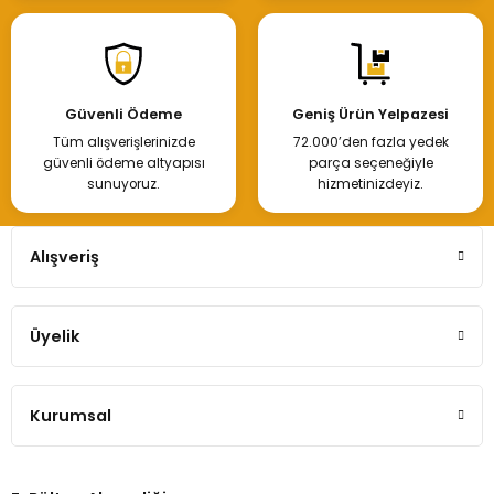
Tükendi
Ön Fren Diski Aynası Renault Laguna 2
Güvenli Ödeme
Geniş Ürün Yelpazesi
Tüm alışverişlerinizde
72.000’den fazla yedek
1.250,00 TL
güvenli ödeme altyapısı
parça seçeneğiyle
sunuyoruz.
hizmetinizdeyiz.
Hemen İncele
Alışveriş
Tükendi
Üyelik
Renault Laguna 2 Ön Disk 8200007121
Kurumsal
2.300,00 TL