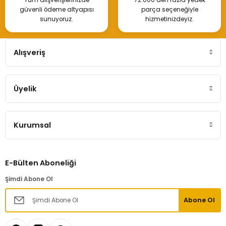
Tüm alışverişlerinizde
72.000’den fazla yedek
güvenli ödeme altyapısı
parça seçeneğiyle
sunuyoruz.
hizmetinizdeyiz.
Alışveriş
Üyelik
Kurumsal
E-Bülten Aboneliği
Şimdi Abone Ol
Abone Ol