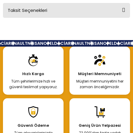
Taksit Seçenekleri
Bu ürüne ilk yorumu siz yapın!
Yorum Yaz
CİA
RENAULT
NİSSAN
OPEL
DACİA
RENAULT
NİSSAN
OPEL
DACİA
RE
Hızlı Kargo
Müşteri Memnuniyeti
Tüm şehirlerimize hızlı ve
Müşteri memnuniyetini her
güvenli teslimat yapıyoruz.
zaman önceliğimizdir.
Güvenli Ödeme
Geniş Ürün Yelpazesi