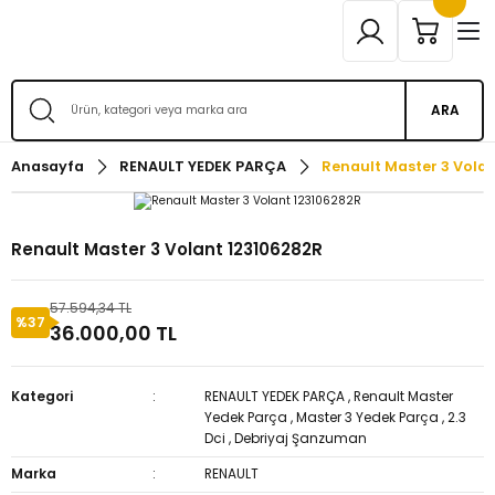
ARA
Anasayfa
RENAULT YEDEK PARÇA
Renault Master 3 Vola
Renault Master 3 Volant 123106282R
57.594,34 TL
%37
36.000,00 TL
Kategori
RENAULT YEDEK PARÇA
,
Renault Master
Yedek Parça
,
Master 3 Yedek Parça
,
2.3
Dci
,
Debriyaj Şanzuman
Marka
RENAULT