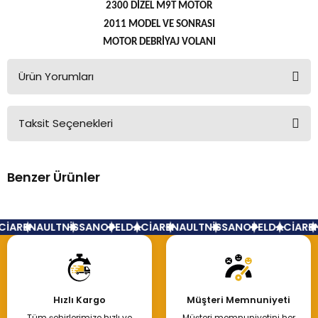
2300 DİZEL M9T MOTOR
2011 MODEL VE SONRASI
MOTOR DEBRİYAJ VOLANI
Ürün Yorumları
Taksit Seçenekleri
Bu ürüne ilk yorumu siz yapın!
Benzer Ürünler
Yorum Yaz
Tükendi
Baskı Balata Volan Bilya Master 3 Çift Teker Set
İA
RENAULT
NİSSAN
OPEL
DACİA
RENAULT
NİSSAN
OPEL
DACİA
REN
36.000,00 TL
Hızlı Kargo
Müşteri Memnuniyeti
Tüm şehirlerimize hızlı ve
Müşteri memnuniyetini her