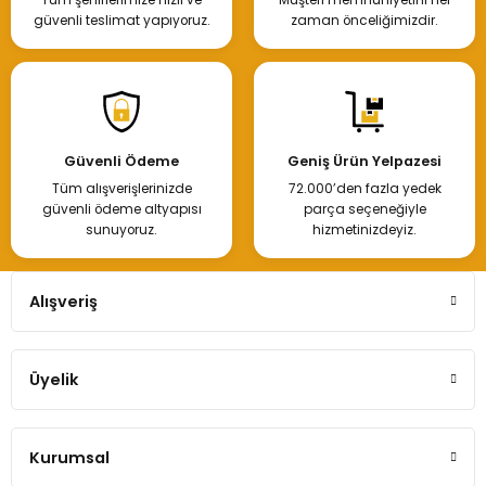
Hemen İncele
güvenli teslimat yapıyoruz.
zaman önceliğimizdir.
Tükendi
Master 3 Volan Debriyaj Seti Bilya 123008544R
Güvenli Ödeme
Geniş Ürün Yelpazesi
Tüm alışverişlerinizde
72.000’den fazla yedek
73.926,94 TL
güvenli ödeme altyapısı
parça seçeneğiyle
sunuyoruz.
hizmetinizdeyiz.
Hemen İncele
Alışveriş
Tükendi
Üyelik
Renault Master 3 Volant Debriyaj Seti Debriyaj Rulmanı Sabit12310
Kurumsal
13.500,00 TL