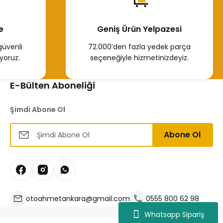
e
Geniş Ürün Yelpazesi
Tükendi
ltresi Master Trafic 7701475229
güvenli
72.000’den fazla yedek parça
yoruz.
seçeneğiyle hizmetinizdeyiz.
TL
E-Bülten Aboneliği
Hemen İncele
Şimdi Abone Ol
Abone Ol
endi
Tükendi
Master Trafic 2
Mazot Filtresi Master Trafic 2
122,33 TL
otoahmetankara@gmail.com
0555 800 62 98
Whatsapp Sipariş
ele
Hemen İncele