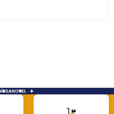
Mazot (Yakıt) Filtresi Renault Master 2 Trafic 2
SSAN
OPEL
474,34 TL
Hemen İncele