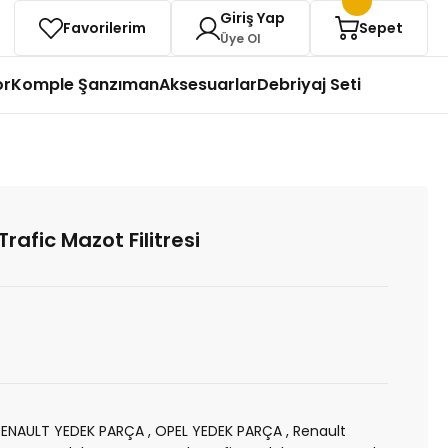
Giriş Yap
Favorilerim
Sepet
Üye Ol
or
Komple Şanzıman
Aksesuarlar
Debriyaj Seti
rafic Mazot Filitresi
RENAULT YEDEK PARÇA
,
OPEL YEDEK PARÇA
,
Renault