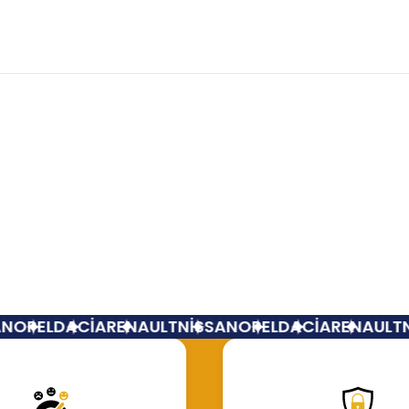
Bu ürüne ilk yorumu siz yapın!
Yorum Yaz
t (Yakıt) Filtresi Renault Master 2 Trafic 2 Master 3
OPEL
DACİA
RENAULT
NİSSAN
OPEL
DACİA
RENAULT
Nİ
,00 TL
Hemen İncele