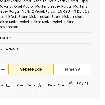
Master Yedek Parça
,
Renault Trafic Yedek Parça
,
Opel
Movano
,
Opel Vivaro
,
Master 2 Yedek Parça
,
Master 3
Yedek Parça
,
Trafic 2 Yedek Parça
,
2.5 G9U
,
1.9 Dci
,
2.3
Dci
,
1.9 Dci
,
Bakım Malzemeleri
,
Bakım Malzemeleri
,
Bakım Malzemeleri
,
Bakım Malzemeleri
,
Bakım
Malzemeleri
PURFLUX
7701475229P
Sepete Ekle
Hemen Al
Paylaş
Yorum Yap
Fiyat Alarmı