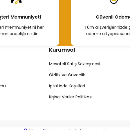
teri Memnuniyeti
Güvenli Ödem
Tükendi
 (Yakıt) Filtresi Renault Master 2 Trafic 2
Mazot Fi
ri memnuniyetini her
Tüm alışverişlerinizde 
man önceliğimizdir.
ödeme altyapısı sunu
00 TL
100,00 
Kurumsal
Hemen İncele
Mesafeli Satış Sözleşmesi
Gizlilik ve Güvenlik
Tükendi
Tük
rmu
İptal İade Koşullari
Trafic Mazot Filtresi 7701475229
Mazot Filtresi 
Kişisel Veriler Politikası
150,00 TL
120,47 TL
Hemen İncele
Hemen İnc