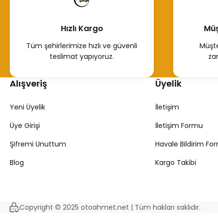
Hızlı Kargo
Müş
Mazot Filtresi 770147229 Master Trafic
Mazot
Tüm şehirlerimize hızlı ve güvenli
Müşte
teslimat yapıyoruz.
za
1.481,88 TL
150,
%47
780,00 TL
Alışveriş
Üyelik
Hemen İncele
Yeni Üyelik
İletişim
Üye Girişi
İletişim Formu
Tükendi
Şifremi Unuttum
Havale Bildirim Fo
Mazot (Yakıt) Filtresi Renault Master 2 Trafic 2
Blog
Kargo Takibi
150,00 TL
Copyright © 2025 otoahmet.net | Tüm hakları saklıdır.
Hemen İncele